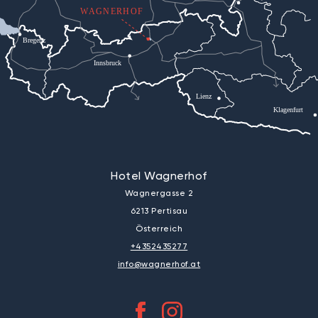
WAGNERHOF
Bregenz
Innsbruck
Lienz
Klagenfurt
Hotel Wagnerhof
Wagnergasse 2
6213 Pertisau
Österreich
+4352435277
info@wagnerhof.at