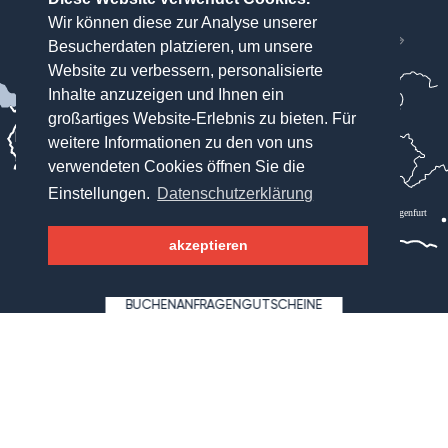
München
Wir können diese zur Analyse unserer
Besucherdaten platzieren, um unsere
Salzburg
Website zu verbessern, personalisierte
WAGNERHOF
Inhalte anzuzeigen und Ihnen ein
Bregenz
großartiges Website-Erlebnis zu bieten. Für
weitere Informationen zu den von uns
Innsbruck
verwendeten Cookies öffnen Sie die
Einstellungen.
Datenschutzerklärung
Lienz
Klagenfurt
akzeptieren
Hotel Wagnerhof
BUCHEN
ANFRAGEN
GUTSCHEINE
Wagnergasse 2
6213 Pertisau
Österreich
+4352435277
info@wagnerhof.at