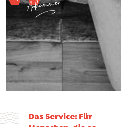
Ankommen
a
Das Service: Für